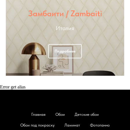
Замбаити / Zambaiti
Италия
Подробнее
Error get alias
Главная
Обои
Детские обои
Обои под покраску
Ламинат
Фотопанно