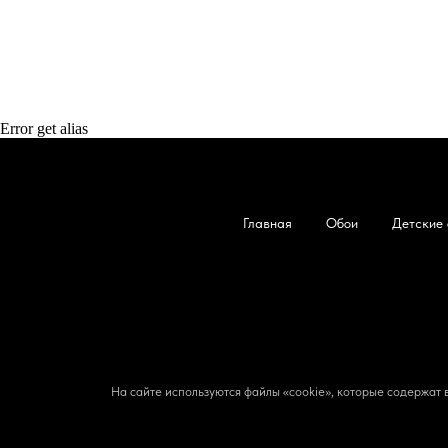
Error get alias
Главная
Обои
Детские 
На сайте используются файлы «cookie», которые содержат