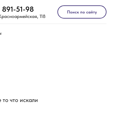
) 891-51-98
Поиск по сайту
 Красноармейская, 118
ы
 то что искали