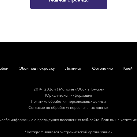
обои
Обои под покраску
Ламинат
Фотопанно
Клей
2014−2026 © Магазин «Обои в Томске»
Юридическая информация
Политика обработки персональных данных
Согласие на обработку персональных данных
 в себе информацию о предыдущих посещениях веб-сайта. Если вы не хотите ис
*Instagram является экстремистской организацией