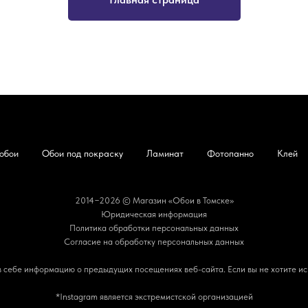
обои
Обои под покраску
Ламинат
Фотопанно
Клей
2014−2026 © Магазин «Обои в Томске»
Юридическая информация
Политика обработки персональных данных
Согласие на обработку персональных данных
 в себе информацию о предыдущих посещениях веб-сайта. Если вы не хотите ис
*Instagram является экстремистской организацией