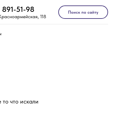
) 891-51-98
Поиск по сайту
 Красноармейская, 118
ы
 то что искали