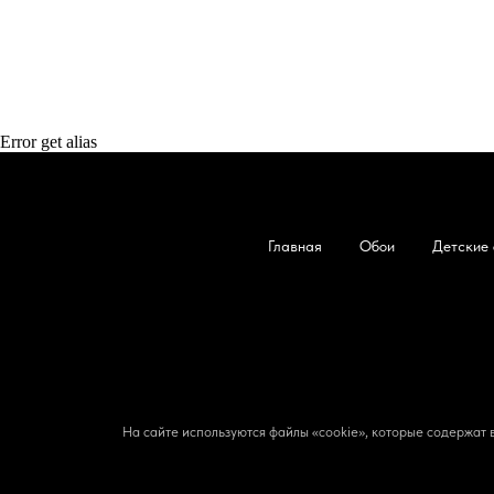
Error get alias
Главная
Обои
Детские 
На сайте используются файлы «cookie», которые содержат