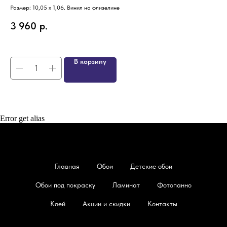
Размер: 10,05 х 1,06. Винил на флизелине
SKU
Раз
3 960
р.
4
В корзину
Error get alias
Главная
Обои
Детские обои
Обои под покраску
Ламинат
Фотопанно
Клей
Акции и скидки
Контакты