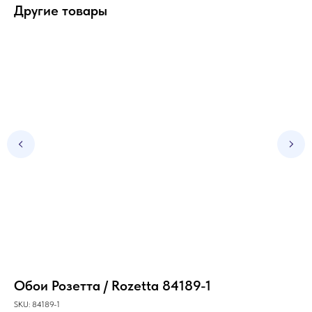
Другие товары
Обои Розетта / Rozetta 84189-1
Об
5
SKU:
84189-1