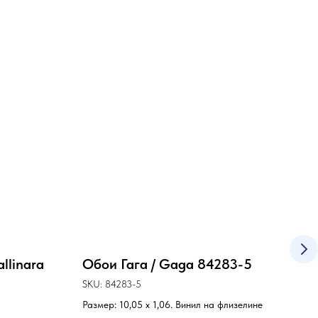
llinara
Обои Гага / Gaga 84283-5
Обо
RW
SKU:
84283-5
SKU:
Размер: 10,05 х 1,06. Винил на флизелине