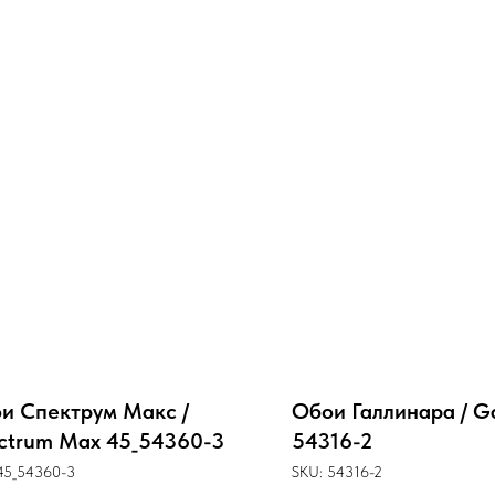
и Спектрум Макс /
Обои Галлинара / Ga
ctrum Max 45_54360-3
54316-2
45_54360-3
SKU:
54316-2