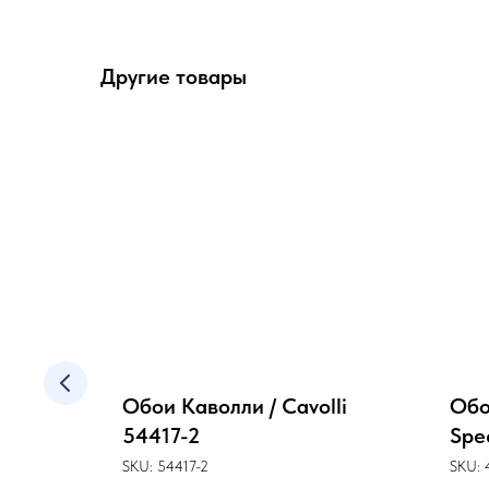
Другие товары
 /
Обои Каволли / Cavolli
Обо
6
54417-2
Spe
SKU:
54417-2
SKU: