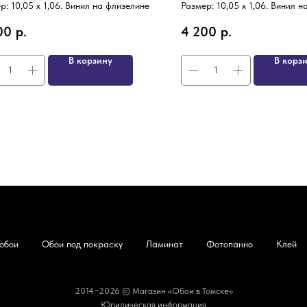
р: 10,05 х 1,06. Винил на флизелине
Размер: 10,05 х 1,06. Винил 
00
р.
4 200
р.
В корзину
В корз
обои
Обои под покраску
Ламинат
Фотопанно
Клей
2014−2026 © Магазин «Обои в Томске»
Юридическая информация