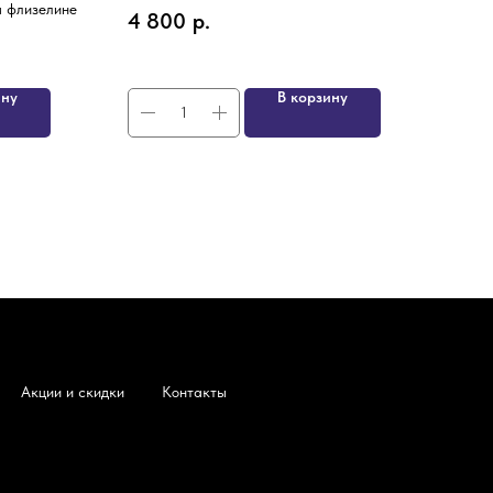
на флизелине
Разме
4 800
р.
2 9
ину
В корзину
Акции и скидки
Контакты