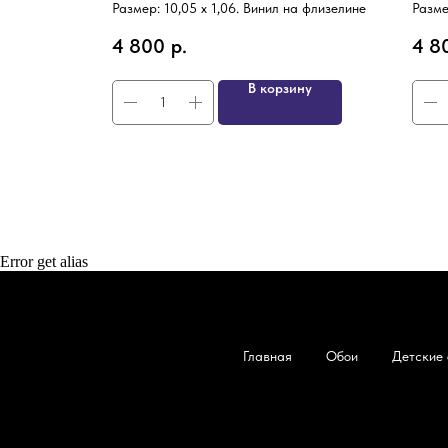
а флизелине
Размер: 10,05 х 1,06. Винил на флизелине
Разме
4 800
р.
4 8
ну
В корзину
Error get alias
Главная
Обои
Детские 