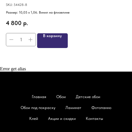
Раз
SKU:
54428-8
Размер: 10,05 х 1,06. Винил на флизелине
3
4 800
р.
В корзину
Error get alias
Главная
Обои
Детские обои
Обои под покраску
Ламинат
Фотопанно
Клей
Акции и скидки
Контакты