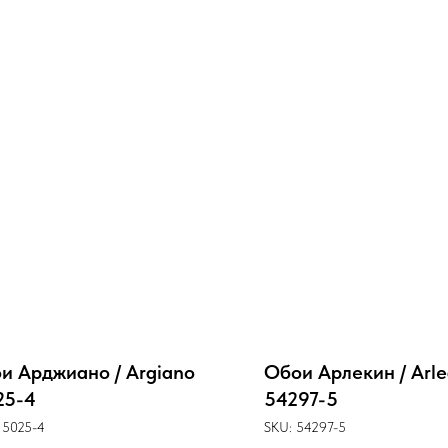
и Арджиано / Argiano
Обои Арлекин / Arle
25-4
54297-5
15025-4
SKU:
54297-5