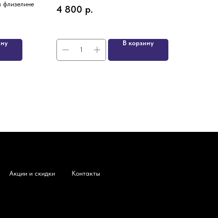
на флизелине
4 800
р.
3 9
ину
В корзину
Акции и скидки
Контакты