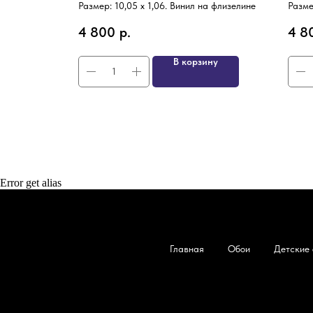
а флизелине
Размер: 10,05 х 1,06. Винил на флизелине
Разме
4 800
р.
4 8
ну
В корзину
Error get alias
Главная
Обои
Детские 