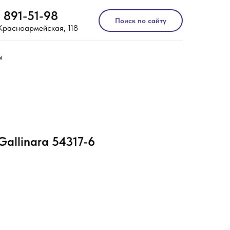
) 891-51-98
Поиск по сайту
 Красноармейская, 118
ы
Gallinara 54317-6