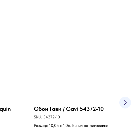
quin
Обои Гави / Gavi 54372-10
Обо
SKU:
54372-10
SKU:
Размер: 10,05 х 1,06. Винил на флизелине
Разме