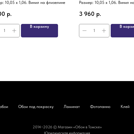
р: 10,05 х 1,06. Винил на флизелине
Размер: 10,05 х 1,06. Винил 
00
р.
3 960
р.
В корзину
В корз
обои
Обои под покраску
Ламинат
Фотопанно
Клей
2014−2026 © Магазин «Обои в Томске»
Юридическая информация