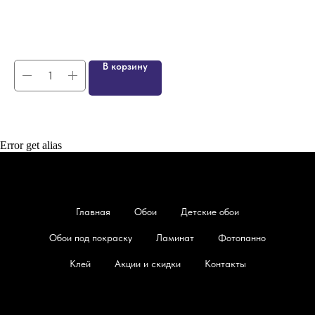
Раз
4
В корзину
Error get alias
Главная
Обои
Детские обои
Обои под покраску
Ламинат
Фотопанно
Клей
Акции и скидки
Контакты