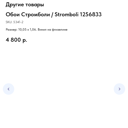
Другие товары
Обои Стромболи / Stromboli 1256833
SKU:
5341-2
Размер: 10,05 х 1,06. Винил на флизелине
4 800
р.
Об
SKU