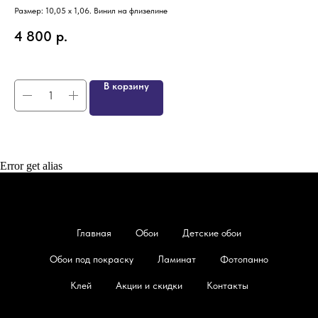
Размер: 10,05 х 1,06. Винил на флизелине
SKU
Раз
4 800
р.
4
В корзину
Error get alias
Главная
Обои
Детские обои
Обои под покраску
Ламинат
Фотопанно
Клей
Акции и скидки
Контакты