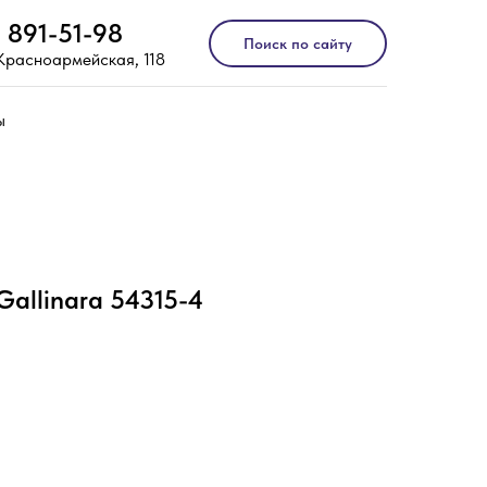
) 891-51-98
Поиск по сайту
 Красноармейская, 118
ы
Gallinara 54315-4