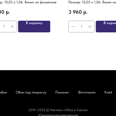
р: 10,05 х 1,06. Винил на флизелине
Размер: 10,05 х 1,06. Винил 
00
р.
3 960
р.
В корзину
В корз
обои
Обои под покраску
Ламинат
Фотопанно
Клей
2014−2026 © Магазин «Обои в Томске»
Юридическая информация