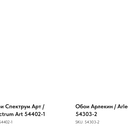
и Спектрум Арт /
Обои Арлекин / Arle
ctrum Art 54402-1
54303-2
54402-1
SKU:
54303-2