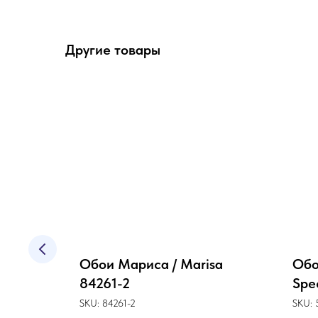
Другие товары
lmaria
а флизелине
Обои Мариса / Marisa
Обо
84261-2
Spe
SKU:
84261-2
SKU: