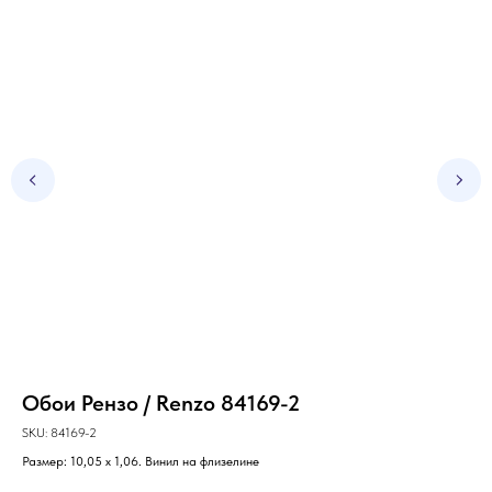
Обои Рензо / Renzo 84169-2
Об
SKU:
84169-2
SKU
Размер: 10,05 х 1,06. Винил на флизелине
Раз