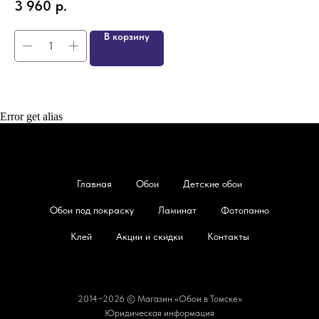
3 960
р.
4
В корзину
Error get alias
Главная
Обои
Детские обои
Обои под покраску
Ламинат
Фотопанно
Клей
Акции и скидки
Контакты
2014−2026 © Магазин «Обои в Томске»
Юридическая информация