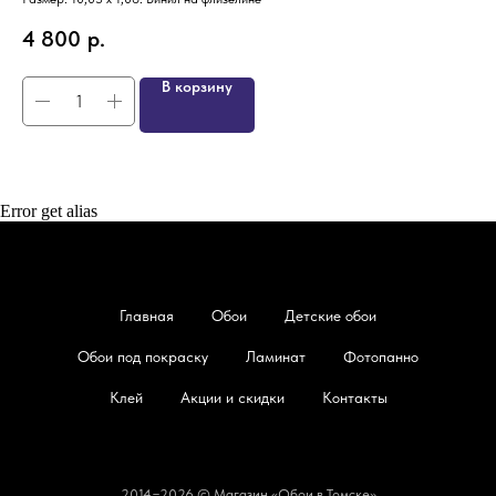
4
4 800
р.
В корзину
Error get alias
Главная
Обои
Детские обои
Обои под покраску
Ламинат
Фотопанно
Клей
Акции и скидки
Контакты
2014−2026 © Магазин «Обои в Томске»