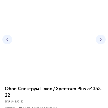
Обои Спектрум Плюс / Spectrum Plus 54353-
Об
22
SKU
Раз
SKU:
54353-22
Размер: 10,05 х 1,06. Винил на флизелине