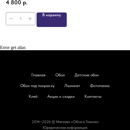
4 800
р.
3
В корзину
Error get alias
Главная
Обои
Детские обои
Обои под покраску
Ламинат
Фотопанно
Клей
Акции и скидки
Контакты
2014−2026 © Магазин «Обои в Томске»
Юридическая информация