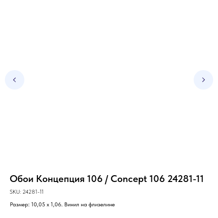
Обои Концепция 106 / Concept 106 24281-11
Об
SKU:
24281-11
SKU
Размер: 10,05 х 1,06. Винил на флизелине
Раз