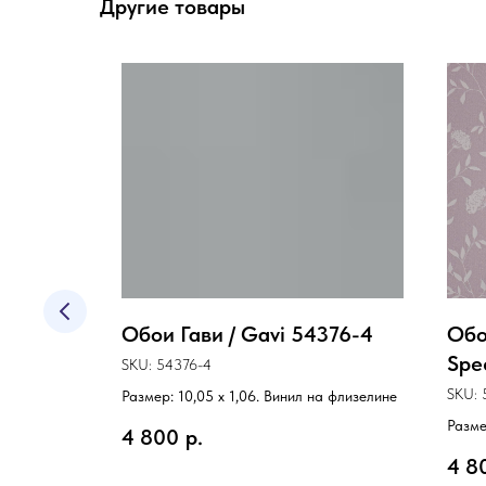
Другие товары
о /
Обои Гави / Gavi 54376-4
Обо
-6
Spe
SKU:
54376-4
SKU:
Размер: 10,05 х 1,06. Винил на флизелине
а флизелине
Разме
4 800
р.
4 8