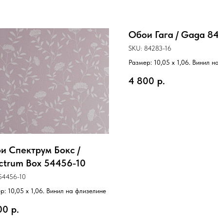
Обои Гага / Gaga 8
SKU:
84283-16
Размер: 10,05 х 1,06. Винил 
4 800
р.
и Спектрум Бокс /
ctrum Box 54456-10
54456-10
р: 10,05 х 1,06. Винил на флизелине
00
р.