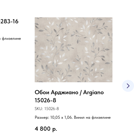
4283-16
на флизелине
Обои Арджиано / Argiano
Обо
15026-8
54
SKU:
15026-8
SKU:
Размер: 10,05 х 1,06. Винил на флизелине
Разме
4 800
р.
4 2