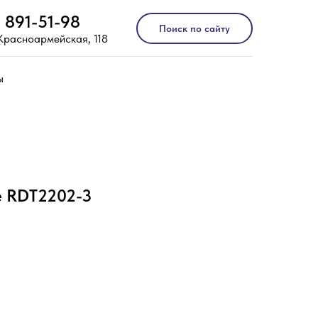
) 891-51-98
Поиск по сайту
 Красноармейская, 118
ы
e RDT2202-3