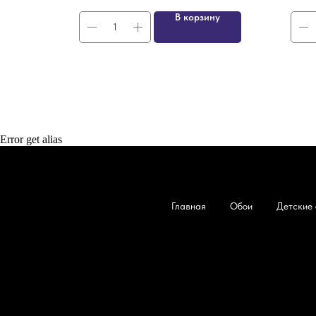
ну
В корзину
Error get alias
Главная
Обои
Детские 