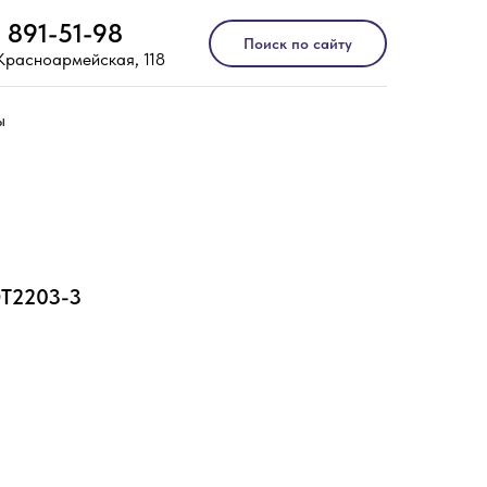
) 891-51-98
Поиск по сайту
 Красноармейская, 118
ы
DT2203-3