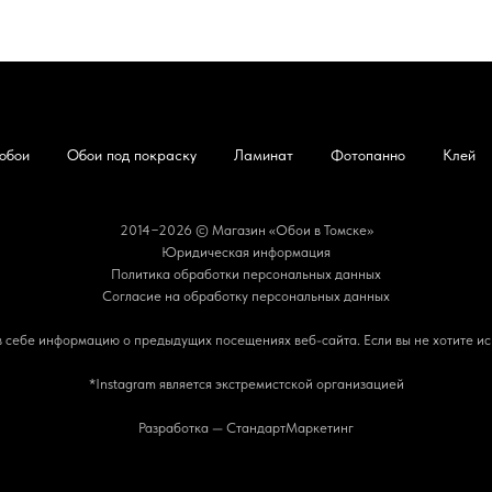
обои
Обои под покраску
Ламинат
Фотопанно
Клей
2014−2026 © Магазин «Обои в Томске»
Юридическая информация
Политика обработки персональных данных
Согласие на обработку персональных данных
 в себе информацию о предыдущих посещениях веб-сайта. Если вы не хотите ис
*Instagram является экстремистской организацией
Разработка — СтандартМаркетинг