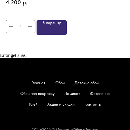
4 200
р.
5
В корзину
Error get alias
Главная
Обои
Детские обои
Обои под покраску
Ламинат
Фотопанно
Клей
Акции и скидки
Контакты
2014−2026 © Магазин «Обои в Томске»