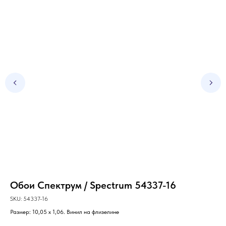
Обои Спектрум / Spectrum 54337-16
Об
SKU:
54337-16
SKU
Размер: 10,05 х 1,06. Винил на флизелине
Раз