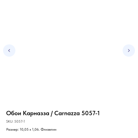
Обои Карназза / Carnazza 5057-1
Об
SKU:
5057-1
SKU
Размер: 10,05 х 1,06. Флизелин
Раз