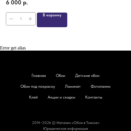
6 000
р.
4
В корзину
Error get alias
Главная
Обои
Детские обои
Обои под покраску
Ламинат
Фотопанно
Клей
Акции и скидки
Контакты
2014−2026 © Магазин «Обои в Томске»
Юридическая информация