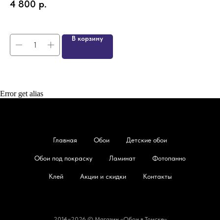
4 800
р.
4
В корзину
Error get alias
Главная
Обои
Детские обои
Обои под покраску
Ламинат
Фотопанно
Клей
Акции и скидки
Контакты
2014−2026 © Магазин «Обои в Томске»