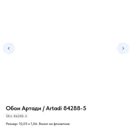
Обои Артади / Artadi 84288-5
Об
7
SKU:
84288-5
Размер: 10,05 х 1,06. Винил на флизелине
SKU
Раз