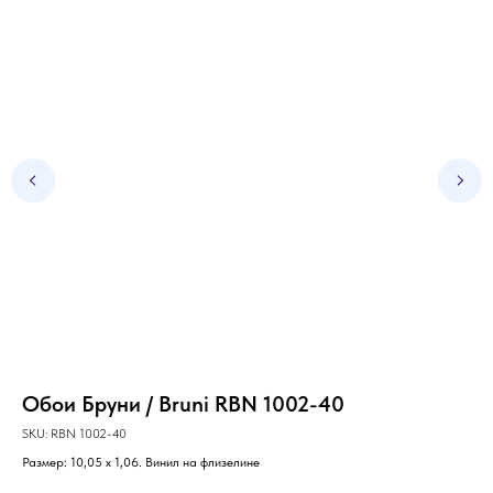
Обои Бруни / Bruni RBN 1002-40
Об
SKU:
RBN 1002-40
SKU
Размер: 10,05 х 1,06. Винил на флизелине
Раз