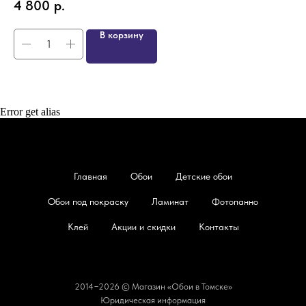
4 800
р.
4
В корзину
Error get alias
Главная
Обои
Детские обои
Обои под покраску
Ламинат
Фотопанно
Клей
Акции и скидки
Контакты
2014−2026 © Магазин «Обои в Томске»
Юридическая информация