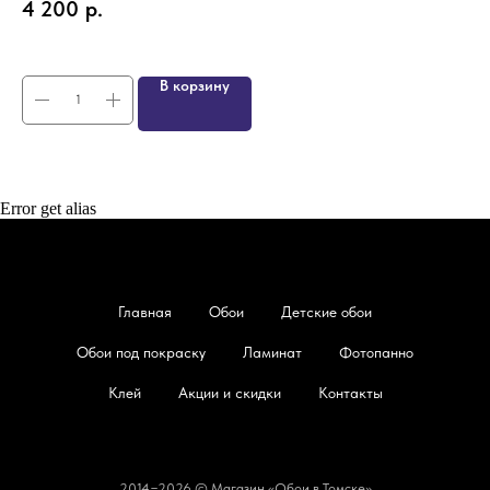
4 200
р.
4
В корзину
Error get alias
Главная
Обои
Детские обои
Обои под покраску
Ламинат
Фотопанно
Клей
Акции и скидки
Контакты
2014−2026 © Магазин «Обои в Томске»