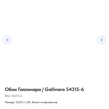
Обои Галлинара / Gallinara 54315-6
Об
2
SKU:
54315-6
Размер: 10,05 х 1,06. Винил на флизелине
SKU
Раз