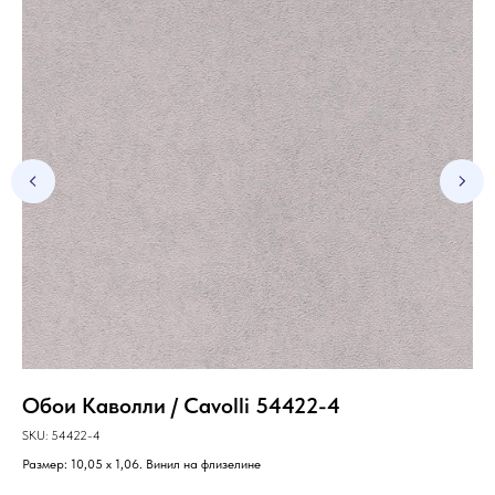
Обои Каволли / Cavolli 54422-4
Об
SKU:
54422-4
SKU
Размер: 10,05 х 1,06. Винил на флизелине
Раз