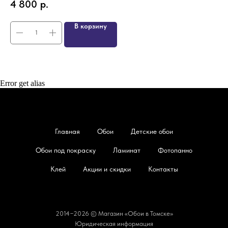
4 800
р.
4
В корзину
Error get alias
Главная
Обои
Детские обои
Обои под покраску
Ламинат
Фотопанно
Клей
Акции и скидки
Контакты
2014−2026 © Магазин «Обои в Томске»
Юридическая информация