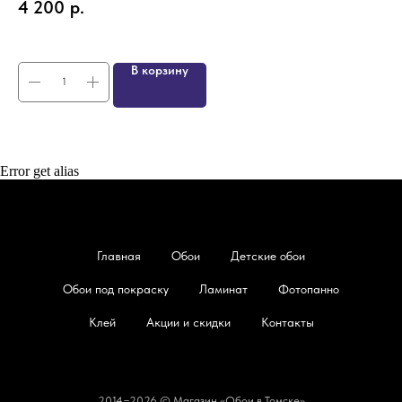
4 200
р.
4
В корзину
Error get alias
Главная
Обои
Детские обои
Обои под покраску
Ламинат
Фотопанно
Клей
Акции и скидки
Контакты
2014−2026 © Магазин «Обои в Томске»