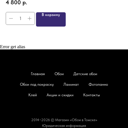
4 800
р.
4
В корзину
Error get alias
Главная
Обои
Детские обои
Обои под покраску
Ламинат
Фотопанно
Клей
Акции и скидки
Контакты
2014−2026 © Магазин «Обои в Томске»
Юридическая информация