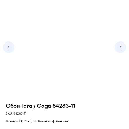
Обои Гага / Gaga 84283-11
Об
SKU:
84283-11
SKU
Размер: 10,05 х 1,06. Винил на флизелине
Раз