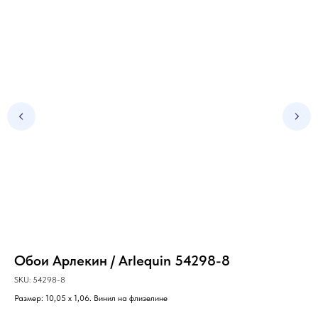
Обои Арлекин / Arlequin 54298-8
Об
1
SKU:
54298-8
Размер: 10,05 х 1,06. Винил на флизелине
SKU
Раз