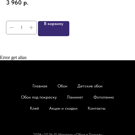
3 960
р.
4
В корзину
Error get alias
Главная
Обои
Детские обои
Обои под покраску
Ламинат
Фотопанно
Клей
Акции и скидки
Контакты
2014−2026 © Магазин «Обои в Томске»