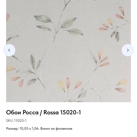
Обои Росса / Rossa 15020-1
Об
SKU:
15020-1
SKU
Размер: 10,05 х 1,06. Винил на флизелине
Раз