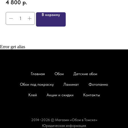
4 800
р.
4
В корзину
Error get alias
Главная
Обои
Детские обои
Обои под покраску
Ламинат
Фотопанно
Клей
Акции и скидки
Контакты
2014−2026 © Магазин «Обои в Томске»
Юридическая информация