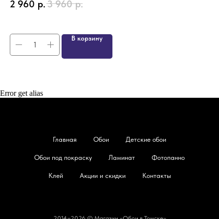
2 960
р.
3 960
р.
4
В корзину
Error get alias
Главная
Обои
Детские обои
Обои под покраску
Ламинат
Фотопанно
Клей
Акции и скидки
Контакты
2014−2026 © Магазин «Обои в Томске»