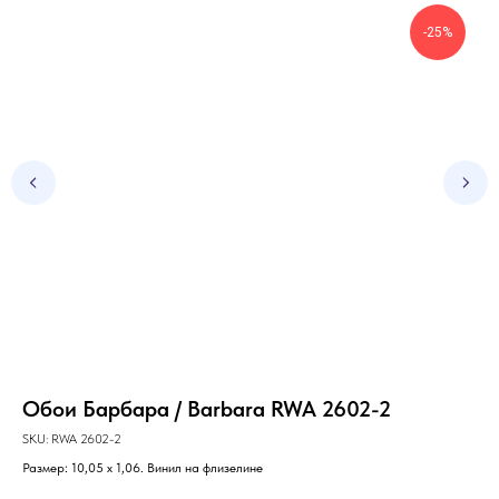
-25%
Обои Барбара / Barbara RWA 2602-2
Об
5
SKU:
RWA 2602-2
Размер: 10,05 х 1,06. Винил на флизелине
SKU
Раз