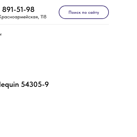
) 891-51-98
Поиск по сайту
 Красноармейская, 118
ы
lequin 54305-9