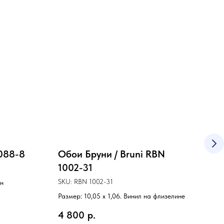
Обо
50
SKU:
Разме
4 9
088-8
Обои Бруни / Bruni RBN
1002-31
SKU:
RBN 1002-31
ин
Размер: 10,05 х 1,06. Винил на флизелине
4 800
р.