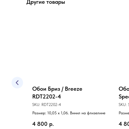
Другие товары
bana
Обои Бриз / Breeze
Обо
RDT2202-4
Spe
SKU:
RDT2202-4
SKU:
а флизелине
Размер: 10,05 х 1,06. Винил на флизелине
Разме
4 800
р.
4 8