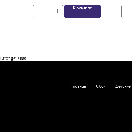
ну
В корзину
Error get alias
Главная
Обои
Детские 