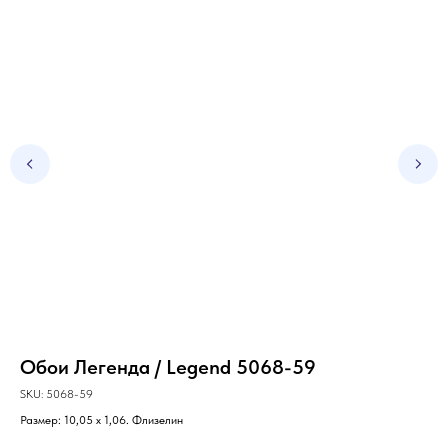
Обои Легенда / Legend 5068-59
Об
SKU:
5068-59
SKU
Размер: 10,05 х 1,06. Флизелин
Раз