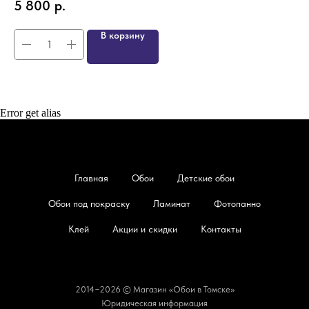
5 800
р.
4
В корзину
Error get alias
Главная
Обои
Детские обои
Обои под покраску
Ламинат
Фотопанно
Клей
Акции и скидки
Контакты
2014−2026 © Магазин «Обои в Томске»
Юридическая информация